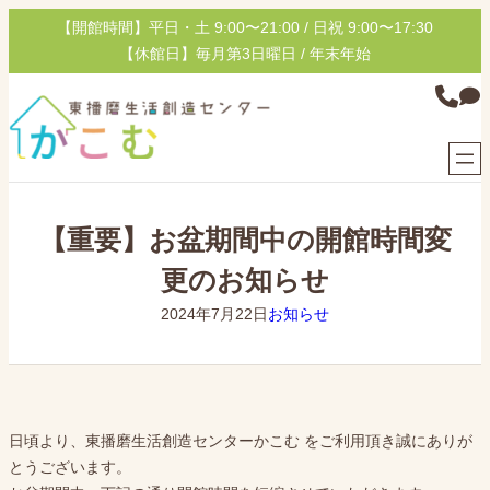
内
【開館時間】平日・土 9:00〜21:00 / 日祝 9:00〜17:30
容
【休館日】毎月第3日曜日 / 年末年始
を
グ
ス
ル
キ
ー
ッ
プ
プ
リ
ン
【重要】お盆期間中の開館時間変
ク
更のお知らせ
2024年7月22日
お知らせ
日頃より、東播磨生活創造センターかこむ をご利用頂き誠にありが
とうございます。