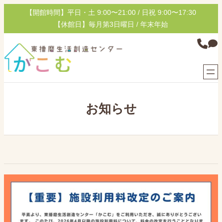
内
【開館時間】平日・土 9:00〜21:00 / 日祝 9:00〜17:30
容
【休館日】毎月第3日曜日 / 年末年始
を
グ
ス
ル
キ
ー
ッ
プ
プ
リ
ン
お知らせ
ク