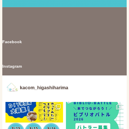
Facebook
Instagram
kacom_higashiharima