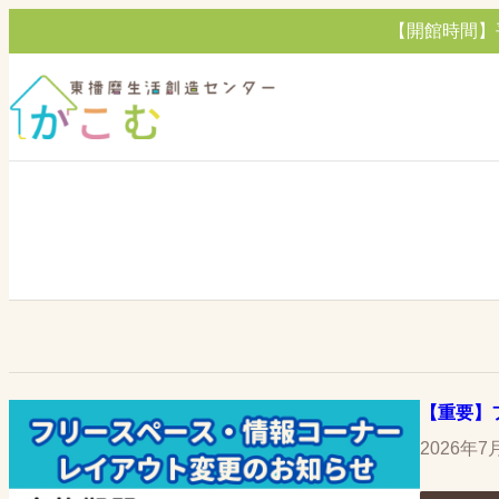
内
【開館時間】平日・
容
を
ス
キ
ッ
プ
【重要】
2026年7