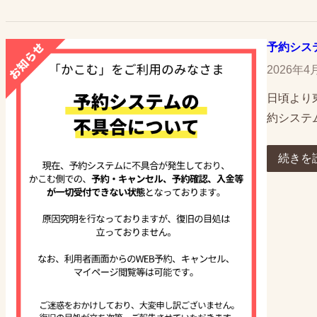
予約シス
2026年4
日頃より
約システ
続きを