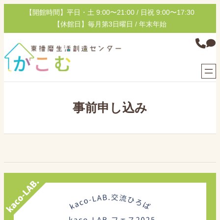
内
【開館時間】平日・土 9:00〜21:00 / 日祝 9:00〜17:30
容
【休館日】毎月第3日曜日 / 年末年始
を
グ
ス
ル
キ
ー
ッ
プ
プ
リ
ン
事前申し込み
ク