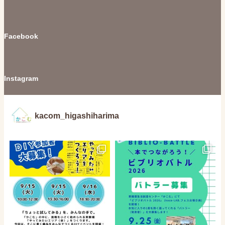
Facebook
Instagram
kacom_higashiharima