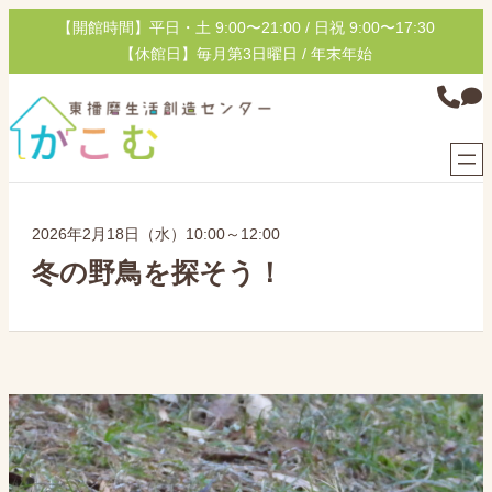
内
【開館時間】平日・土 9:00〜21:00 / 日祝 9:00〜17:30
容
【休館日】毎月第3日曜日 / 年末年始
を
グ
ス
ル
キ
ー
ッ
プ
プ
リ
ン
2026年2月18日（水）10:00～12:00
ク
冬の野鳥を探そう！