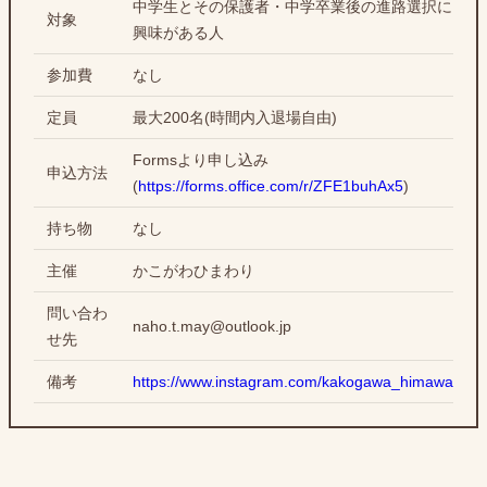
中学生とその保護者・中学卒業後の進路選択に
対象
興味がある人
参加費
なし
定員
最大200名(時間内入退場自由)
Formsより申し込み
申込方法
(
https://forms.office.com/r/ZFE1buhAx5
)
持ち物
なし
主催
かこがわひまわり
問い合わ
naho.t.may@outlook.jp
せ先
備考
https://www.instagram.com/kakogawa_himawari