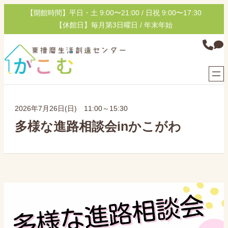
内
【開館時間】平日・土 9:00〜21:00 / 日祝 9:00〜17:30
容
【休館日】毎月第3日曜日 / 年末年始
を
グ
ス
ル
キ
ー
ッ
プ
プ
リ
ン
2026年7月26日(日) 11:00～15:30
ク
多様な進路相談会inかこがわ