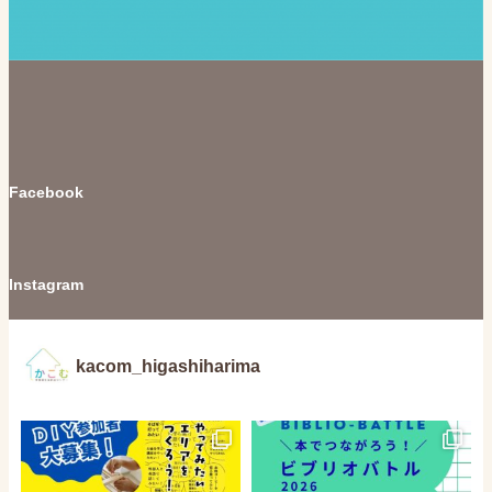
Facebook
Instagram
kacom_higashiharima