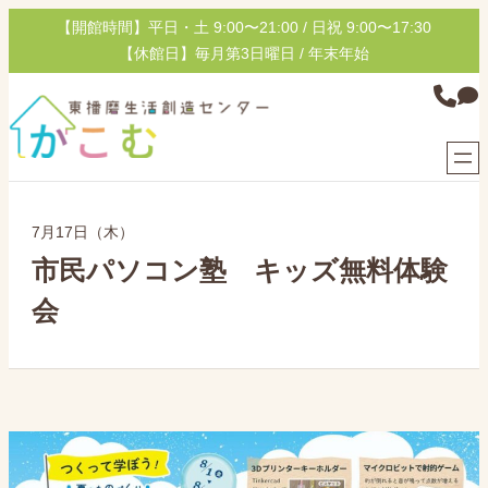
内
【開館時間】平日・土 9:00〜21:00 / 日祝 9:00〜17:30
容
【休館日】毎月第3日曜日 / 年末年始
を
グ
ス
ル
キ
ー
ッ
プ
プ
リ
ン
7月17日（木）
ク
市民パソコン塾 キッズ無料体験
会