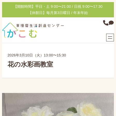
内
【開館時間】平日・土 9:00〜21:00 / 日祝 9:00〜17:30
容
【休館日】毎月第3日曜日 / 年末年始
を
グ
ス
ル
キ
ー
ッ
プ
プ
リ
ン
2026年3月10日（火）13:00〜15:30
ク
花の水彩画教室