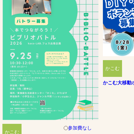
かこむ
かこむ大移動
参加費なし
かこむ