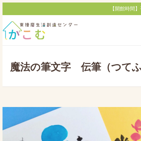
内
【開館時間】平日・
容
を
ス
キ
ッ
プ
魔法の筆文字 伝筆（つて