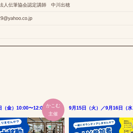
法人伝筆協会認定講師 中川出穂
29@yahoo.co.jp
かこむ
日（金）10:00〜12:00
9月15日（火）／9月16日（水
主催