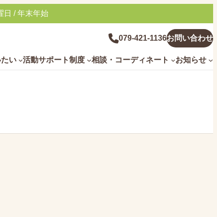
日 / 年末年始
グ
079-421-1136
お問い合わせ
ル
いたい
活動サポート制度
相談・コーディネート
お知らせ
ー
プ
リ
ン
ク